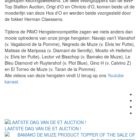
afgelopen keuringsweekend. De twee veilingtoppers van de BWP
Top Stallion Auction, Origi d'O en Ohnicio d'O, komen beide uit de
moederlijn van deze Hos d'O en werden beide voorgesteld door
de fokker Herman Claessens.
Tijdens de PAVO Hengstencompetitie zagen we niets anders dan
mooie optredens van onze jonge hengsten: Navajo van't Vianahof
(v. Vagabond de la Pomme), Negredo de Muze (v. Elvis ter Putte),
Matisse de Mariposa (v. Diamant de Semilly), Mosito vh Hellehof
(v. Elvis ter Putte), Lector vd Bisschop (v. Bamako de Muze), Le
Bleu Diamond vh Ruytershof (v. Plot Blue), Gino H (v. Calvino Z)
en El Torreo de Muze (v. Taran de la Pomme).
Alle videos van deze hengsten vindt U terug op ons
Youtube
kanaal
.
LAATSTE DAG VAN DE ET AUCTION !