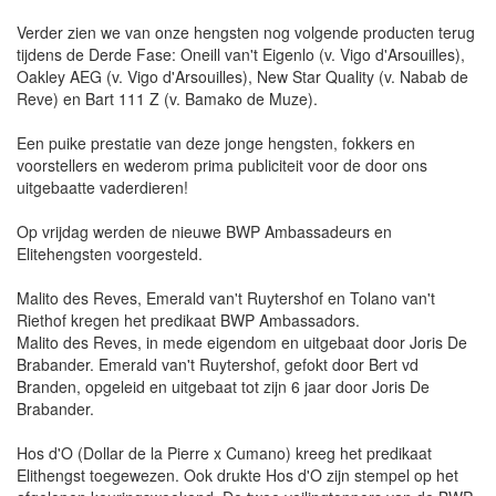
Verder zien we van onze hengsten nog volgende producten terug
tijdens de Derde Fase: Oneill van't Eigenlo (v. Vigo d'Arsouilles),
Oakley AEG (v. Vigo d'Arsouilles), New Star Quality (v. Nabab de
Reve) en Bart 111 Z (v. Bamako de Muze).
Een puike prestatie van deze jonge hengsten, fokkers en
voorstellers en wederom prima publiciteit voor de door ons
uitgebaatte vaderdieren!
Op vrijdag werden de nieuwe BWP Ambassadeurs en
Elitehengsten voorgesteld.
Malito des Reves, Emerald van't Ruytershof en Tolano van't
Riethof kregen het predikaat BWP Ambassadors.
Malito des Reves, in mede eigendom en uitgebaat door Joris De
Brabander. Emerald van't Ruytershof, gefokt door Bert vd
Branden, opgeleid en uitgebaat tot zijn 6 jaar door Joris De
Brabander.
Hos d'O (Dollar de la Pierre x Cumano) kreeg het predikaat
Elithengst toegewezen. Ook drukte Hos d'O zijn stempel op het