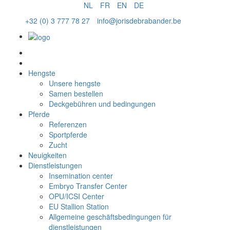
NL
FR
EN
DE
+32 (0) 3 777 78 27
info@jorisdebrabander.be
Samen bestellen
Hengste
Unsere hengste
Samen bestellen
Deckgebühren und bedingungen
Pferde
Referenzen
Sportpferde
Zucht
Neuigkeiten
Dienstleistungen
Insemination center
Embryo Transfer Center
OPU/ICSI Center
EU Stallion Station
Allgemeine geschäftsbedingungen für
dienstleistungen