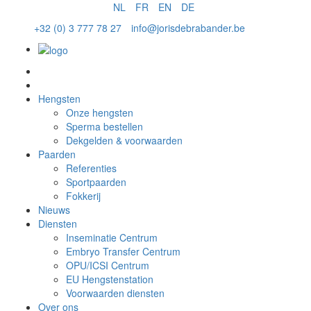
NL
FR
EN
DE
+32 (0) 3 777 78 27
info@jorisdebrabander.be
Sperma bestellen
Hengsten
Onze hengsten
Sperma bestellen
Dekgelden & voorwaarden
Paarden
Referenties
Sportpaarden
Fokkerij
Nieuws
Diensten
Inseminatie Centrum
Embryo Transfer Centrum
OPU/ICSI Centrum
EU Hengstenstation
Voorwaarden diensten
Over ons