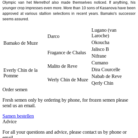
Olympic van het Merrethof also made themselves noticed. If anything, his
younger crop impresses even more. More than 10 sons of Kasanova have been
approved at various stallion selections in recent years. Bamako's successor
seems assured.
Lugano (van
Laroche)
Darco
Okoucha
Bamako de Muze
Jalisco B
Fragance de Chalus
Nifrane
Cumano
Malito de Reve
Dira Courcelle
Everly Chin de la
Pomme
Nabab de Reve
Werly Chin de Muze
Qerly Chin
Order semen
Fresh semen only by ordering by phone, for frozen semen please
send us an email.
Samen bestellen
Advice
For all your questions and advice, please contact us by phone or
email.