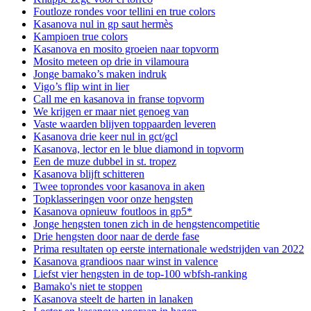
Foutloze rondes voor tellini en true colors
Kasanova nul in gp saut hermès
Kampioen true colors
Kasanova en mosito groeien naar topvorm
Mosito meteen op drie in vilamoura
Jonge bamako’s maken indruk
Vigo’s flip wint in lier
Call me en kasanova in franse topvorm
We krijgen er maar niet genoeg van
Vaste waarden blijven toppaarden leveren
Kasanova drie keer nul in gct/gcl
Kasanova, lector en le blue diamond in topvorm
Een de muze dubbel in st. tropez
Kasanova blijft schitteren
Twee toprondes voor kasanova in aken
Topklasseringen voor onze hengsten
Kasanova opnieuw foutloos in gp5*
Jonge hengsten tonen zich in de hengstencompetitie
Drie hengsten door naar de derde fase
Prima resultaten op eerste internationale wedstrijden van 2022
Kasanova grandioos naar winst in valence
Liefst vier hengsten in de top-100 wbfsh-ranking
Bamako's niet te stoppen
Kasanova steelt de harten in lanaken