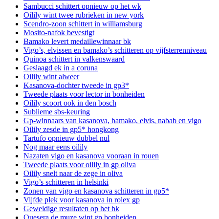
Sambucci schittert opnieuw op het wk
Oilily wint twee rubrieken in new york
Scendro-zoon schittert in williamsburg
Mosito-nafok bevestigt
Bamako levert medaillewinnaar bk
Vigo’s, elvissen en bamako’s schitteren op vijfsterrenniveau
Quinoa schittert in valkenswaard
Geslaagd ek in a coruna
Oilily wint alweer
Kasanova-dochter tweede in gp3*
Tweede plaats voor lector in bonheiden
Oilily scoort ook in den bosch
Sublieme sbs-keuring
Gp-winnaars van kasanova, bamako, elvis, nabab en vigo
Oilily zesde in gp5* hongkong
Tartufo opnieuw dubbel nul
Nog maar eens oilily
Nazaten vigo en kasanova vooraan in rouen
Tweede plaats voor oilily in gp oliva
Oilily snelt naar de zege in oliva
Vigo’s schitteren in helsinki
Zonen van vigo en kasanova schitteren in gp5*
Vijfde plek voor kasanova in rolex gp
Geweldige resultaten op het bk
Quesera de muze wint gp bonheiden