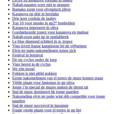
Lector en kasanova vooraan in hagen
Nabab-nazaten weer niet te stoppen
Bamako zorgt voor olympisch zilver
Kasanova op drie in herzlake
Drie keer cordula de laubry
Top 10 voor mosito in gp2* bonheiden
Kasanova imponeert in oliva
Goedgekeurde zonen voor kasanova en matisse
Nabab-zoon pakt gp in opglabbeek
Le blue diamond schittert in st. tropez
Vigo levert franse kampioene bij de vijfjarigen
Elvis ter putte-nakomelingen tonen zich
Festival in bornival
De stx cyclus onder de loep
Vigo heerst in de cyclus
We zijn terug!
Fokken is niet altijd gokken
Eerste nakomelingen van el torreo de muze komen eraan
Vijfde plaats voor fantomas in gp oliva
Jonge i’m special de muzes maken de dienst uit
Stal de muze domineert bk jonge paarden
Nakomeling elvis ter putte wint sbb competitie voor jonge
paarden
Stal de muze succesvol in lausanne
Fraaie vierde plaats voor el torreo in gp lier