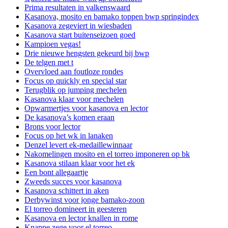
Prima resultaten in valkenswaard
Kasanova, mosito en bamako toppen bwp springindex
Kasanova zegeviert in wiesbaden
Kasanova start buitenseizoen goed
Kampioen vegas!
Drie nieuwe hengsten gekeurd bij bwp
De telgen met t
Overvloed aan foutloze rondes
Focus op quickly en special star
Terugblik op jumping mechelen
Kasanova klaar voor mechelen
Opwarmertjes voor kasanova en lector
De kasanova’s komen eraan
Brons voor lector
Focus op het wk in lanaken
Denzel levert ek-medaillewinnaar
Nakomelingen mosito en el torreo imponeren op bk
Kasanova stilaan klaar voor het ek
Een bont allegaartje
Zweeds succes voor kasanova
Kasanova schittert in aken
Derbywinst voor jonge bamako-zoon
El torreo domineert in geesteren
Kasanova en lector knallen in rome
Knappe zege voor el torreo