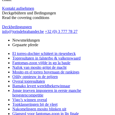
Kontakt aufnehmen
Deckgebühren und Bedingungen
Read the covering conditions
Deckbedingungen
info@jorisdebrabander.be
+32 (0) 3 777 78 27
Newsmeldungen
Gepaarte pferde
El torreo-dochter schittert in riesenbeck
Topresultaten in falsterbo & valkenswaard
Fantomas-zoon vijfde in gp la baule
Nafok van mosito grijpt de macht
Mosito en el torreo bovenaan de rankings
Oilily opnieuw in de prijzen
Overal topresultaten
Bamako levert wereldbekerwinnaar
Jonge troeven imponeren in eerste manche
hengstencompetitie
Vigo’s winnen overal
Topklasseringen bij de vleet
Nakomelingen mosito blinken uit
Glansrol voor fantomas-zoon in lln finale