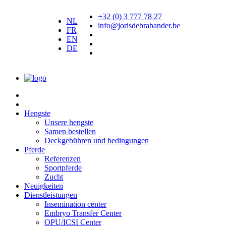
+32 (0) 3 777 78 27
NL
info@jorisdebrabander.be
FR
EN
DE
Samen bestellen
Hengste
Unsere hengste
Samen bestellen
Deckgebühren und bedingungen
Pferde
Referenzen
Sportpferde
Zucht
Neuigkeiten
Dienstleistungen
Insemination center
Embryo Transfer Center
OPU/ICSI Center