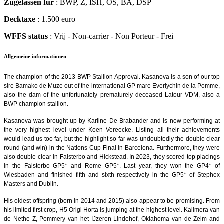
Zugelassen für
: BWP, Z, ISH, OS, BA, DSP
Decktaxe
: 1.500 euro
WFFS status
: Vrij - Non-carrier - Non Porteur - Frei
Allgemeine informationen
The champion of the 2013 BWP Stallion Approval. Kasanova is a son of our top
sire Bamako de Muze out of the international GP mare Everlychin de la Pomme,
also the dam of the unfortunately prematurely deceased Latour VDM, also a
BWP champion stallion.
Kasanova was brought up by Karline De Brabander and is now performing at
the very highest level under Koen Vereecke. Listing all their achievements
would lead us too far, but the highlight so far was undoubtedly the double clear
round (and win) in the Nations Cup Final in Barcelona. Furthermore, they were
also double clear in Falsterbo and Hickstead. In 2023, they scored top placings
in the Falsterbo GP5* and Rome GP5*. Last year, they won the GP4* of
Wiesbaden and finished fifth and sixth respectively in the GP5* of Stephex
Masters and Dublin.
His oldest offspring (born in 2014 and 2015) also appear to be promising. From
his limited first crop, H5 Origi Horta is jumping at the highest level. Kalimera van
de Nethe Z, Pommery van het IJzeren Lindehof, Oklahoma van de Zelm and