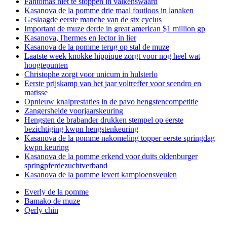
Fantomas niet te stoppen in valkenswaard
Kasanova de la pomme drie maal foutloos in lanaken
Geslaagde eerste manche van de stx cyclus
Important de muze derde in great american $1 million gp
Kasanova, l'hermes en lector in lier
Kasanova de la pomme terug op stal de muze
Laatste week knokke hippique zorgt voor nog heel wat
hoogtepunten
Christophe zorgt voor unicum in hulsterlo
Eerste prijskamp van het jaar voltreffer voor scendro en
matisse
Opnieuw knalprestaties in de pavo hengstencompetitie
Zangersheide voorjaarskeuring
Hengsten de brabander drukken stempel op eerste
bezichtiging kwpn hengstenkeuring
Kasanova de la pomme nakomeling topper eerste springdag
kwpn keuring
Kasanova de la pomme erkend voor duits oldenburger
springpferdezuchtverband
Kasanova de la pomme levert kampioensveulen
Everly de la pomme
Bamako de muze
Qerly chin